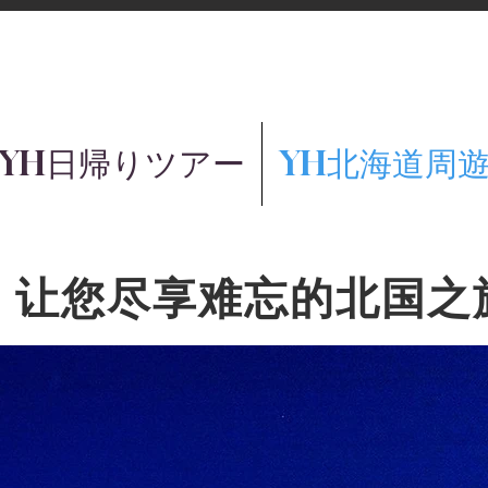
YH日帰りツアー
YH北海道周
，让您尽享难忘的北国之