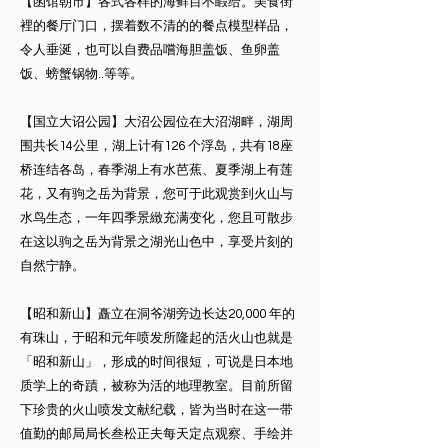
【函馆朝市】各式各样的海鲜目不睱给。美食街
裡的餐厅门口，摆着数不清的的餐点模型样品，
令人垂涎，也可以自费品嚐海胆盖饭、鱼卵盖
饭、螃蟹锅物..等等。
【国立大诏公园】大沼公园位在大沼湖畔，湖周
围共长14公里，湖上计有126 个浮岛，共有18座
桥连结各岛，春季湖上有水芭蕉、夏季湖上有莲
花，又有驹之岳为背景，您可于此观赏到火山与
水鸟生态，一年四季景緻充满变化，您且可散步
在这以驹之岳为背景之湖光山色中，享受片刻的
自然宁静。
【昭和新山】矗立在洞爷湖旁边长达20,000 年的
有珠山，于昭和元年喷发所隆起的活火山也就是
「昭和新山」，形成的时间很短，可说是日本地
质学上的奇蹟，被称为活的地理教室。目前所留
下珍贵的火山喷发文献纪载，皆为当时在这一带
值勤的邮局局长叁松正夫每天定点观察、手绘并