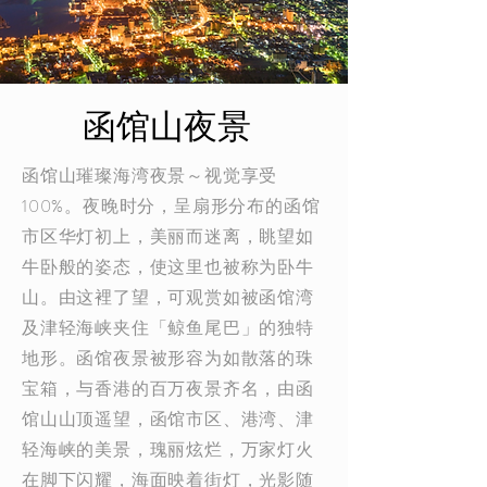
函馆山夜景
函馆山璀璨海湾夜景～视觉享受
100%。夜晚时分，呈扇形分布的函馆
市区华灯初上，美丽而迷离，眺望如
牛卧般的姿态，使这里也被称为卧牛
山。由这裡了望，可观赏如被函馆湾
及津轻海峡夹住「鲸鱼尾巴」的独特
地形。函馆夜景被形容为如散落的珠
宝箱，与香港的百万夜景齐名，由函
馆山山顶遥望，函馆市区、港湾、津
轻海峡的美景，瑰丽炫烂，万家灯火
在脚下闪耀，海面映着街灯，光影随