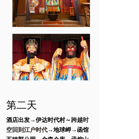
​第二天
跨越时
酒店出发→伊达时代村～
空回到江户时代
→地球岬→函馆