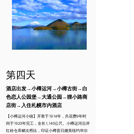
​第四天
酒店出发→小樽运河→小樽古街→白
色恋人公园堡→大通公园→狸小路商
店街→入住札幌市内酒店
【小樽运河小镇】开凿于1914年，共花费9年时
间于1923年完工，全长1,140公尺。小樽运河沿岸
红砖仓库鳞次栉比，印证小樽昔日媲美纽约华尔