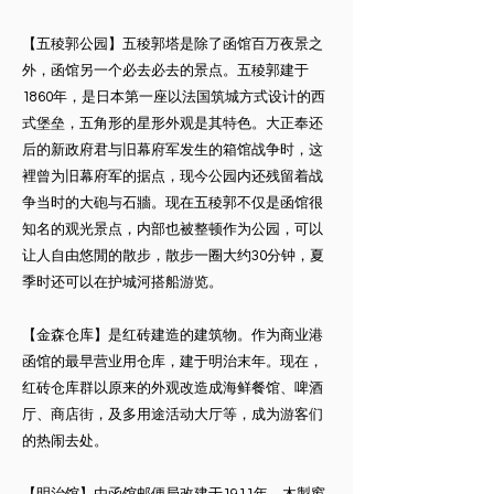
【五稜郭公园】五稜郭塔是除了函馆百万夜景之
外，函馆另一个必去必去的景点。五稜郭建于
1860年，是日本第一座以法国筑城方式设计的西
式堡垒，五角形的星形外观是其特色。大正奉还
后的新政府君与旧幕府军发生的箱馆战争时，这
裡曾为旧幕府军的据点，现今公园内还残留着战
争当时的大砲与石牆。现在五稜郭不仅是函馆很
知名的观光景点，内部也被整顿作为公园，可以
让人自由悠閒的散步，散步一圈大约30分钟，夏
季时还可以在护城河搭船游览。
【金森仓库】是红砖建造的建筑物。作为商业港
函馆的最早营业用仓库，建于明治末年。现在，
红砖仓库群以原来的外观改造成海鲜餐馆、啤酒
厅、商店街，及多用途活动大厅等，成为游客们
的热闹去处。
【明治馆】由函馆邮便局改建于1911年，木製窗