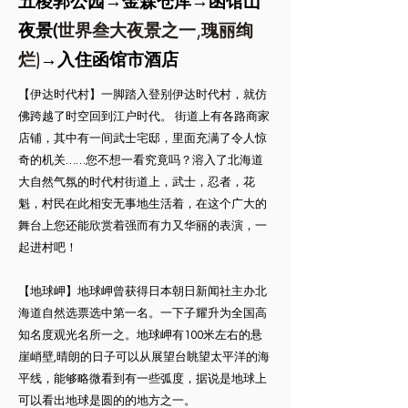
五稜郭公园→金森仓库→函馆山
世界叁大夜景之一,瑰丽绚
夜景(
烂)
→入住函馆市酒店
【伊达时代村】一脚踏入登别伊达时代村，就仿
佛跨越了时空回到江户时代。 街道上有各路商家
店铺，其中有一间武士宅邸，里面充满了令人惊
奇的机关……您不想一看究竟吗？溶入了北海道
大自然气氛的时代村街道上，武士，忍者，花
魁，村民在此相安无事地生活着，在这个广大的
舞台上您还能欣赏着强而有力又华丽的表演，一
起进村吧！
【地球岬】地球岬曾获得日本朝日新闻社主办北
海道自然选票选中第一名。一下子耀升为全国高
知名度观光名所一之。地球岬有100米左右的悬
崖峭壁,晴朗的日子可以从展望台眺望太平洋的海
平线，能够略微看到有一些弧度，据说是地球上
可以看出地球是圆的的地方之一。