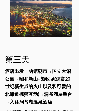
​第三天
酒店出发→函馆朝市→国立大诏
公园→昭和新山~熊牧场(观赏20
世纪新生成的火山以及和可爱的
北海道棕熊互动)→洞爷湖展望台
→入住洞爷湖温泉酒店