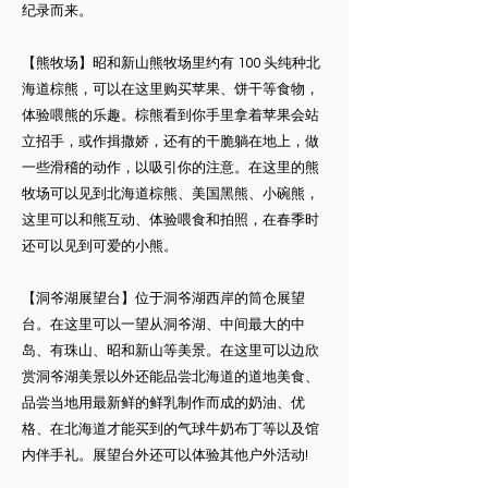
纪录而来。
【熊牧场】昭和新山熊牧场里约有 100 头纯种北
海道棕熊，可以在这里购买苹果、饼干等食物，
体验喂熊的乐趣。棕熊看到你手里拿着苹果会站
立招手，或作揖撒娇，还有的干脆躺在地上，做
一些滑稽的动作，以吸引你的注意。在这里的熊
牧场可以见到北海道棕熊、美国黑熊、小碗熊，
这里可以和熊互动、体验喂食和拍照，在春季时
还可以见到可爱的小熊。
【洞爷湖展望台】位于洞爷湖西岸的筒仓展望
台。在这里可以一望从洞爷湖、中间最大的中
岛、有珠山、昭和新山等美景。在这里可以边欣
赏洞爷湖美景以外还能品尝北海道的道地美食、
品尝当地用最新鲜的鲜乳制作而成的奶油、优
格、在北海道才能买到的气球牛奶布丁等以及馆
内伴手礼。展望台外还可以体验其他户外活动!