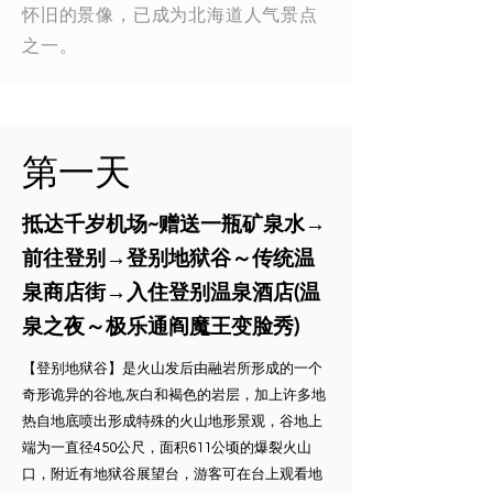
怀旧的景像，已成为北海道人气景点
之一。
​第一天
抵达千岁机场~赠送一瓶矿泉水→
前往登别→登别地狱谷～传统温
泉商店街→入住登别温泉酒店(温
泉之夜～极乐通阎魔王变脸秀)
【登别地狱谷】是火山发后由融岩所形成的一个
奇形诡异的谷地,灰白和褐色的岩层，加上许多地
热自地底喷出形成特殊的火山地形景观，谷地上
端为一直径450公尺，面积611公顷的爆裂火山
口，附近有地狱谷展望台，游客可在台上观看地