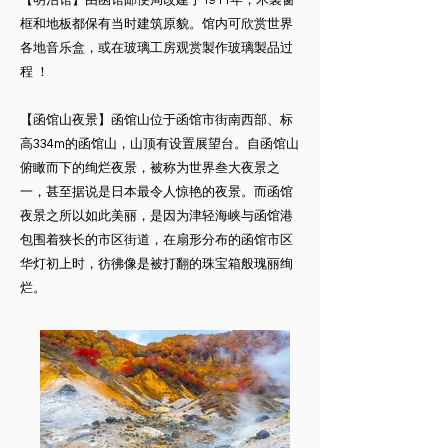
框和地板都保有当时建筑原貌。馆内可欣赏世界
各地音乐盒，或在玻璃工房观赏製作玻璃製品过
程 ！
​【函馆山夜景】函馆山位于函馆市街南西部、标
高334m的函馆山，山顶有设置展望台。自函馆山
俯瞰而下的绚烂夜景，被称为世界叁大夜景之
一，甚至据说是日本最令人惊艳的夜景。而函馆
夜景之所以如此美丽，是因为津轻海峡与函馆港
包围着狭长的市区街道，在扇形分布的函馆市区
华灯初上时，彷彿像是被打翻的珠宝箱般瑰丽绚
烂。