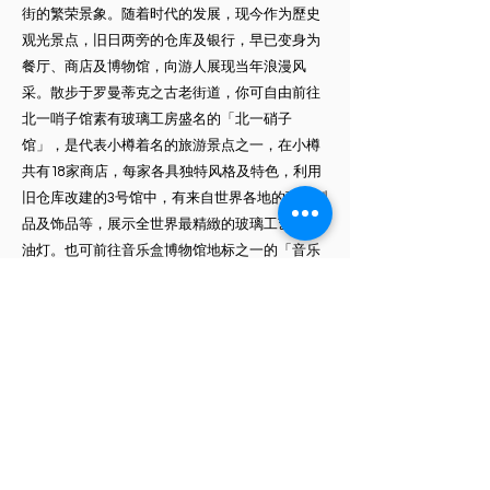
街的繁荣景象。随着时代的发展，现今作为歷史
观光景点，旧日两旁的仓库及银行，早已变身为
餐厅、商店及博物馆，向游人展现当年浪漫风
采。散步于罗曼蒂克之古老街道，你可自由前往
北一哨子馆素有玻璃工房盛名的「北一硝子
馆」，是代表小樽着名的旅游景点之一，在小樽
共有18家商店，每家各具独特风格及特色，利用
旧仓库改建的3号馆中，有来自世界各地的玻璃製
品及饰品等，展示全世界最精緻的玻璃工艺品与
油灯。也可前往音乐盒博物馆地标之一的「音乐
盒博物馆」，裡面有数千种上万件各式各样的音
乐盒，是日本最大的音乐盒专门店，这裡可以让
您在怀旧的空间裡、享受聆听到幽美的音乐节
奏。
【白色恋人公园堡】城堡建筑白色恋人工厂，充
满童话般的氛围，是可以学习巧克力的歷史及製
造方法、体验制作白色恋人、参观白色恋人的製
造工厂等的巧克力博物馆。英国式的中庭裡有喷