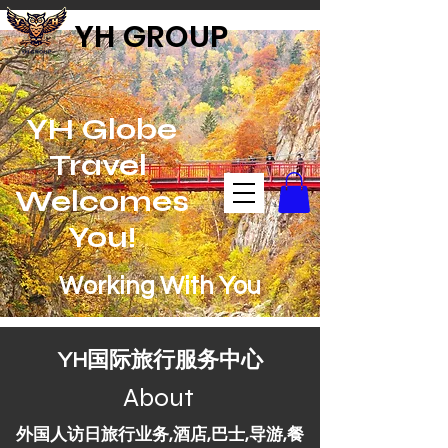
YH GROUP
YH Globe
Travel
Welcomes
You!
Working With You
YH国际旅行服务中心
About
外国人访日旅行业务,酒店,巴士,导游,餐