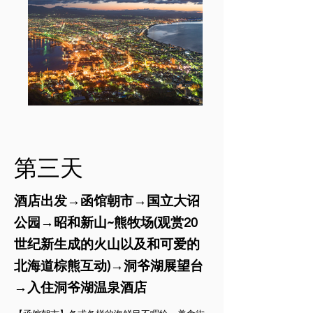
​第三天
酒店出发→函馆朝市→国立大诏
公园→昭和新山~熊牧场(观赏20
世纪新生成的火山以及和可爱的
北海道棕熊互动)→洞爷湖展望台
→入住洞爷湖温泉酒店