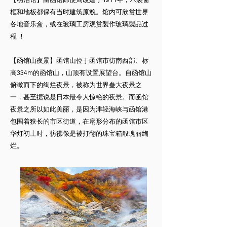
框和地板都保有当时建筑原貌。馆内可欣赏世界
各地音乐盒，或在玻璃工房观赏製作玻璃製品过
程 ！
​【函馆山夜景】函馆山位于函馆市街南西部、标
高334m的函馆山，山顶有设置展望台。自函馆山
俯瞰而下的绚烂夜景，被称为世界叁大夜景之
一，甚至据说是日本最令人惊艳的夜景。而函馆
夜景之所以如此美丽，是因为津轻海峡与函馆港
包围着狭长的市区街道，在扇形分布的函馆市区
华灯初上时，彷彿像是被打翻的珠宝箱般瑰丽绚
烂。