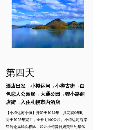
​第四天
酒店出发→小樽运河→小樽古街→白
色恋人公园堡→大通公园→狸小路商
店街→入住札幌市内酒店
【小樽运河小镇】开凿于1914年，共花费9年时
间于1923年完工，全长1,140公尺。小樽运河沿岸
红砖仓库鳞次栉比，印证小樽昔日媲美纽约华尔