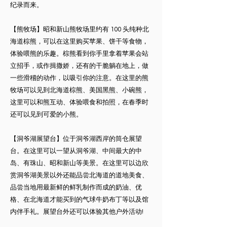
纪录而来。
【熊牧场】昭和新山熊牧场里约有 100 头纯种北
海道棕熊，可以在这里购买苹果、饼干等食物，
体验喂熊的乐趣。棕熊看到你手里拿着苹果会站
立招手，或作揖撒娇，还有的干脆躺在地上，做
一些滑稽的动作，以吸引你的注意。在这里的熊
牧场可以见到北海道棕熊、美国黑熊、小碗熊，
这里可以和熊互动、体验喂食和拍照，在春季时
还可以见到可爱的小熊。
【洞爷湖展望台】位于洞爷湖西岸的筒仓展望
台。在这里可以一望从洞爷湖、中间最大的中
岛、有珠山、昭和新山等美景。在这里可以边欣
赏洞爷湖美景以外还能品尝北海道的道地美食、
品尝当地用最新鲜的鲜乳制作而成的奶油、优
格、在北海道才能买到的气球牛奶布丁等以及馆
内伴手礼。展望台外还可以体验其他户外活动!