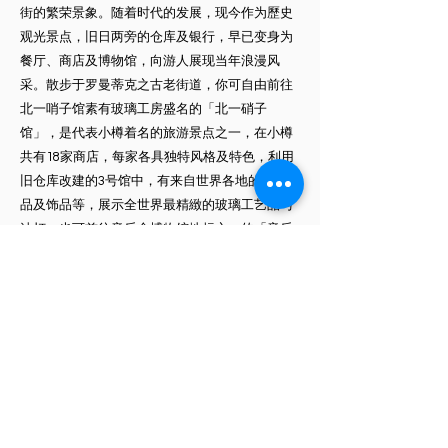
街的繁荣景象。随着时代的发展，现今作为歷史
观光景点，旧日两旁的仓库及银行，早已变身为
餐厅、商店及博物馆，向游人展现当年浪漫风
采。散步于罗曼蒂克之古老街道，你可自由前往
北一哨子馆素有玻璃工房盛名的「北一硝子
馆」，是代表小樽着名的旅游景点之一，在小樽
共有18家商店，每家各具独特风格及特色，利用
旧仓库改建的3号馆中，有来自世界各地的玻璃製
品及饰品等，展示全世界最精緻的玻璃工艺品与
油灯。也可前往音乐盒博物馆地标之一的「音乐
盒博物馆」，裡面有数千种上万件各式各样的音
乐盒，是日本最大的音乐盒专门店，这裡可以让
您在怀旧的空间裡、享受聆听到幽美的音乐节
奏。
【白色恋人公园堡】城堡建筑白色恋人工厂，充
满童话般的氛围，是可以学习巧克力的歷史及製
造方法、体验制作白色恋人、参观白色恋人的製
造工厂等的巧克力博物馆。英国式的中庭裡有喷