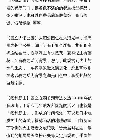
【函馆朝市】各式各样的海鲜目不睱给。美食街
裡的餐厅门口，摆着数不清的的餐点模型样品，
令人垂涎，也可以自费品嚐海胆盖饭、鱼卵盖
饭、螃蟹锅物..等等。
【国立大诏公园】大沼公园位在大沼湖畔，湖周
围共长14公里，湖上计有126 个浮岛，共有18座
桥连结各岛，春季湖上有水芭蕉、夏季湖上有莲
花，又有驹之岳为背景，您可于此观赏到火山与
水鸟生态，一年四季景緻充满变化，您且可散步
在这以驹之岳为背景之湖光山色中，享受片刻的
自然宁静。
【昭和新山】矗立在洞爷湖旁边长达20,000 年的
有珠山，于昭和元年喷发所隆起的活火山也就是
「昭和新山」，形成的时间很短，可说是日本地
质学上的奇蹟，被称为活的地理教室。目前所留
下珍贵的火山喷发文献纪载，皆为当时在这一带
值勤的邮局局长叁松正夫每天定点观察、手绘并