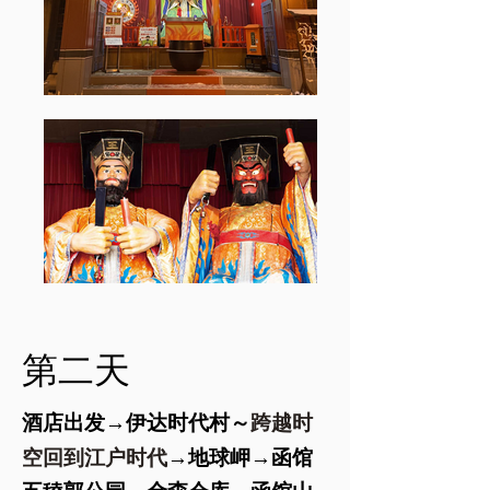
​第二天
跨越时
酒店出发→伊达时代村～
空回到江户时代
→地球岬→函馆