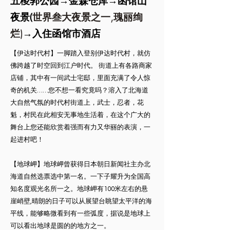
五稜郭公园→金森仓库→函馆山
世界叁大夜景之一,瑰丽绚
夜景(
烂)
→入住函馆市酒店
【伊达时代村】一脚踏入登别伊达时代村，就仿
佛跨越了时空回到江户时代。 街道上有各路商家
店铺，其中有一间武士宅邸，里面充满了令人惊
奇的机关……您不想一看究竟吗？溶入了北海道
大自然气氛的时代村街道上，武士，忍者，花
魁，村民在此相安无事地生活着，在这个广大的
舞台上您还能欣赏着强而有力又华丽的表演，一
起进村吧！
【地球岬】地球岬曾获得日本朝日新闻社主办北
海道自然选票选中第一名。一下子耀升为全国高
知名度观光名所一之。地球岬有100米左右的悬
崖峭壁,晴朗的日子可以从展望台眺望太平洋的海
平线，能够略微看到有一些弧度，据说是地球上
可以看出地球是圆的的地方之一。