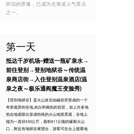
怀旧的景像，已成为北海道人气景点
之一。
​第一天
抵达千岁机场~赠送一瓶矿泉水→
前往登别→登别地狱谷～传统温
泉商店街→入住登别温泉酒店(温
泉之夜～极乐通阎魔王变脸秀)
【登别地狱谷】是火山发后由融岩所形成的一个
奇形诡异的谷地,灰白和褐色的岩层，加上许多地
热自地底喷出形成特殊的火山地形景观，谷地上
端为一直径450公尺，面积611公顷的爆裂火山
口，附近有地狱谷展望台，游客可在台上观看地