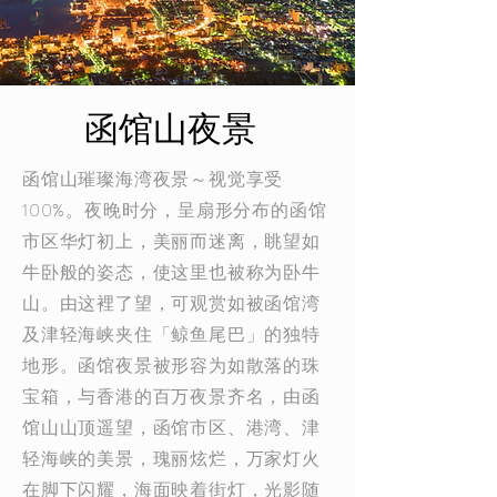
函馆山夜景
函馆山璀璨海湾夜景～视觉享受
100%。夜晚时分，呈扇形分布的函馆
市区华灯初上，美丽而迷离，眺望如
牛卧般的姿态，使这里也被称为卧牛
山。由这裡了望，可观赏如被函馆湾
及津轻海峡夹住「鲸鱼尾巴」的独特
地形。函馆夜景被形容为如散落的珠
宝箱，与香港的百万夜景齐名，由函
馆山山顶遥望，函馆市区、港湾、津
轻海峡的美景，瑰丽炫烂，万家灯火
在脚下闪耀，海面映着街灯，光影随