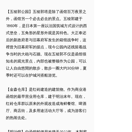
【五稜郭公园】五稜郭塔是除了函馆百万夜景之
外，函馆另一个必去必去的景点。五稜郭建于
1860年，是日本第一座以法国筑城方式设计的西
式堡垒，五角形的星形外观是其特色。大正奉还
后的新政府君与旧幕府军发生的箱馆战争时，这
裡曾为旧幕府军的据点，现今公园内还残留着战
争当时的大砲与石牆。现在五稜郭不仅是函馆很
知名的观光景点，内部也被整顿作为公园，可以
让人自由悠閒的散步，散步一圈大约30分钟，夏
季时还可以在护城河搭船游览。
【金森仓库】是红砖建造的建筑物。作为商业港
函馆的最早营业用仓库，建于明治末年。现在，
红砖仓库群以原来的外观改造成海鲜餐馆、啤酒
厅、商店街，及多用途活动大厅等，成为游客们
的热闹去处。
【明治馆】由函馆邮便局改建于1911年，木製窗